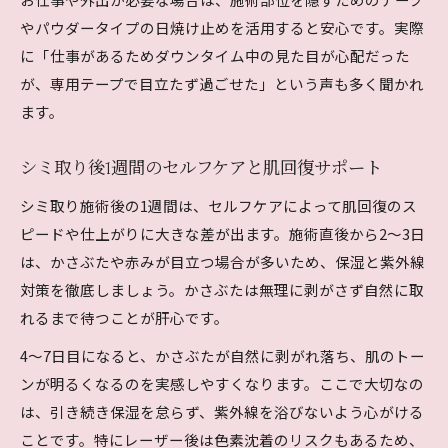
シミ取り後のかさぶたや赤みが消えるタイミン
やパウダータイプの日焼け止めを活用すると安心です。実際
グ
に「仕事があるためダウンタイム中の見た目が心配だった
シミ取り後何日で綺麗になるかの実例と目安
が、専用テープで目立たず過ごせた」という声も多く聞かれ
失敗やトラブルを防ぐ隠し方と日常ケア
ます。
シミ取りダウンタイム中の隠し方とケアのコツ
シミ取り後1週間のセルフケアと肌回復サポート
シミ取り後の失敗を防ぐための日常生活対策
シミ取り後に役立つ隠し方アイテムと活用法
シミ取り施術後の1週間は、セルフケアによって肌回復のス
ピードや仕上がりに大きな差が出ます。施術直後から2～3日
シミ取りトラブルを予防する日々のセルフケア
は、かさぶたや赤みが目立つ場合が多いため、保湿と紫外線
シミ取り後のコンシーラーやテープの使い方
対策を徹底しましょう。かさぶたは無理に剥がさず自然に取
れるまで待つことが肝心です。
4～7日目になると、かさぶたが自然に剥がれ落ち、肌のトー
ンが明るくなるのを実感しやすくなります。ここで大切なの
は、引き続き保湿を怠らず、紫外線を浴びないよう心がける
ことです。特にレーザー後は色素沈着のリスクもあるため、