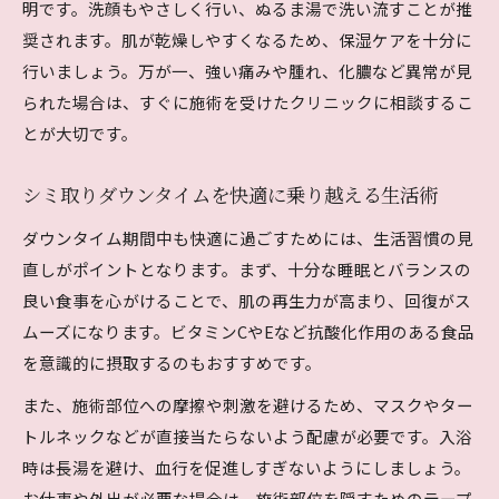
明です。洗顔もやさしく行い、ぬるま湯で洗い流すことが推
案
奨されます。肌が乾燥しやすくなるため、保湿ケアを十分に
シミ取り後も安心して働くための1週間計画
行いましょう。万が一、強い痛みや腫れ、化膿など異常が見
シミ取り施術後の仕事への影響と対策ポイント
られた場合は、すぐに施術を受けたクリニックに相談するこ
シミ取りと仕事を両立するスケジュールの工夫
とが大切です。
レーザー施術後の色素沈着リスクと対策
シミ取りレーザー後の色素沈着を防ぐ日常ケア
シミ取りダウンタイムを快適に乗り越える生活術
シミ取り後の色素沈着の原因と予防策を解説
ダウンタイム期間中も快適に過ごすためには、生活習慣の見
シミ取りレーザー後に注意したい紫外線対策
直しがポイントとなります。まず、十分な睡眠とバランスの
良い食事を心がけることで、肌の再生力が高まり、回復がス
シミ取りの色素沈着リスクを減らすポイント
ムーズになります。ビタミンCやEなど抗酸化作用のある食品
シミ取り回復中に意識すべき保湿ケアの重要性
を意識的に摂取するのもおすすめです。
5日後や1週間後のシミ取り経過とは
また、施術部位への摩擦や刺激を避けるため、マスクやター
シミ取り5日後の肌変化とダウンタイムの様子
トルネックなどが直接当たらないよう配慮が必要です。入浴
シミ取り1週間後の経過と理想的な回復状態
時は長湯を避け、血行を促進しすぎないようにしましょう。
シミ取りレーザー経過画像でわかる肌の変化
お仕事や外出が必要な場合は、施術部位を隠すためのテープ