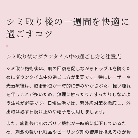
ト
シミ取りの経過を知って安心できる一週間の過
シミ取り後の一週間を快適に
ごし方
過ごすコツ
シミ取り後におすすめの隠し方と生活のポイン
ト
ダウンタイムや回復の流れを徹底解説
シミ取り後のダウンタイム中の過ごし方と注意点
シミ取りのダウンタイム期間と肌変化の詳細
シミ取り施術後は、肌の回復を促しながらトラブルを防ぐた
シミ取り回復の流れと1週間後の状態を解説
めにダウンタイム中の過ごし方が重要です。特にレーザーや
シミ取りレーザーの経過と色素沈着の予防法
光治療後は、施術部位が一時的に赤みやかさぶた、軽い腫れ
を伴うことが多いため、無理に触ったりこすったりしないよ
シミ取り後に現れるかさぶたや赤みの対処法
う注意が必要です。日常生活では、紫外線対策を徹底し、外
シミ取りの回復中にトラブルを防ぐポイント
出時は必ず日焼け止めや帽子を使用しましょう。
仕事復帰のためのシミ取り週間スケジュール
また、施術後は肌のバリア機能が一時的に低下しているた
シミ取り後の仕事復帰タイミングと準備のコツ
め、刺激の強い化粧品やピーリング剤の使用は控えるのが賢
シミ取りダウンタイムを考慮したスケジュール