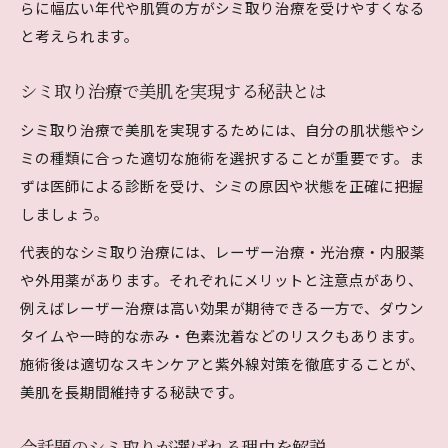
らに幅広い年代や肌質の方がシミ取り治療を受けやすくなる
低負担で行うシミ取りの選び方を伝授
と考えられます。
シミ取り後の回復を早めるポイント解説
美肌維持に役立つシミ取りダウンタイム対策
シミ取り治療で美肌を実現する秘訣とは
シミ取り施術後の濃くなる現象を解説
シミ取り治療で美肌を実現するためには、自分の肌状態やシ
シミ取り後に濃くなる理由を分かりやすく解説
ミの種類に合った適切な施術を選択することが重要です。ま
シミ取り施術後の色素沈着を防ぐケア法
ずは医師による診断を受け、シミの原因や状態を正確に把握
施術後にシミが濃く見える期間と対処法
しましょう。
シミ取り後も安心できるアフターケアの重要性
代表的なシミ取り治療には、レーザー治療・光治療・内服薬
注目度高いシミ取り治療後の注意点まとめ
や外用薬があります。それぞれにメリットと注意点があり、
失敗しないためのシミ取り注意点まとめ
例えばレーザー治療は高い効果が期待できる一方で、ダウン
シミ取りで失敗しないための注目ポイント
タイムや一時的な赤み・色素沈着などのリスクもあります。
施術後は適切なスキンケアと紫外線対策を徹底することが、
シミ取り施術前に知るべきリスクと回避策
美肌を長期間維持する秘訣です。
シミ取りしないほうがいい場合の見極め方
医師が語るシミ取り安全対策と注意点