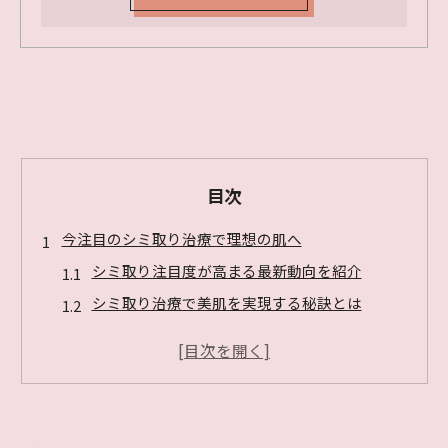
目次
今注目のシミ取り治療で理想の肌へ
シミ取り注目度が高まる最新動向を紹介
シミ取り治療で美肌を実現する秘訣とは
今話題のシミ取りが選ばれる理由を解説
芸能人も注目のシミ取りの効果と特徴
シミ取りで肌トーンを均一に整える方法
シミ取り最新機器の特徴と選び方解説