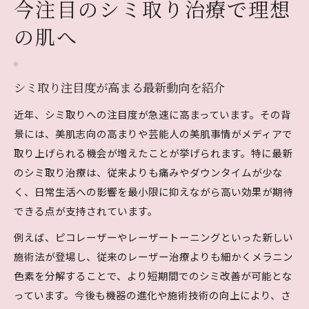
今注目のシミ取り治療で理想
シミ取り最新機器の注目ポイント徹底解説
シミ取り機器選びで知っておくべき基準
の肌へ
費用対効果で選ぶシミ取り機器の特徴
シミ取りの最新技術はどこまで進化したか
シミ取り注目度が高まる最新動向を紹介
シミ取り機器の違いと選び方のポイント
近年、シミ取りへの注目度が急速に高まっています。その背
効率的なシミ取り方法を知りたい方へ
景には、美肌志向の高まりや芸能人の美肌事情がメディアで
注目度高いシミ取りの効率的な方法とは
取り上げられる機会が増えたことが挙げられます。特に最新
シミ取りで失敗しない効率アップの工夫
のシミ取り治療は、従来よりも痛みやダウンタイムが少な
シミ取り効果を最大限に引き出す手順
く、日常生活への影響を最小限に抑えながら高い効果が期待
忙しい方に最適なシミ取りの進め方
できる点が支持されています。
シミ取りで美肌を効率良く目指すコツ
例えば、ピコレーザーやレーザートーニングといった新しい
ダウンタイム最小化に役立つシミ取り選択
施術法が登場し、従来のレーザー治療よりも細かくメラニン
ダウンタイム少ないシミ取り注目の理由
色素を分解することで、より短期間でのシミ改善が可能とな
っています。今後も機器の進化や施術技術の向上により、さ
シミ取り治療でダウンタイムを減らす方法