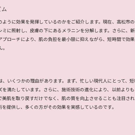
最新設備を導入したクリニックの特徴
ズム
口コミで選ぶクリニックの魅力
のように効果を発揮しているのかをご紹介します。現在、高松市
シミ取りで若々しい肌へ高松市での施術法とその評判
シミに照射し、皮膚の下にあるメラニンを分解します。さらに、新
評判の施術法の秘密
アプローチにより、肌の負担を最小限に抑えながら、短時間で効果
ユーザーが選ぶ人気の施術
ん。
高松市での成功事例の紹介
施術後の満足度を高める方法
肌の変化を実感した利用者の声
は、いくつかの理由があります。まず、忙しい現代人にとって、短
施術法のトレンドとその理由
ズを満たしています。さらに、施術技術の進化により、以前よりも
高松市でシミ取りを考えるあなたに知っておくべき最新技術
で美肌を取り戻すだけでなく、肌の質を向上させることも注目され
知っておきたい技術の基礎知識
術を提供し、多くの方がその効果を実感しているのです。
技術選びで失敗しないコツ
施術前に確認すべきポイント