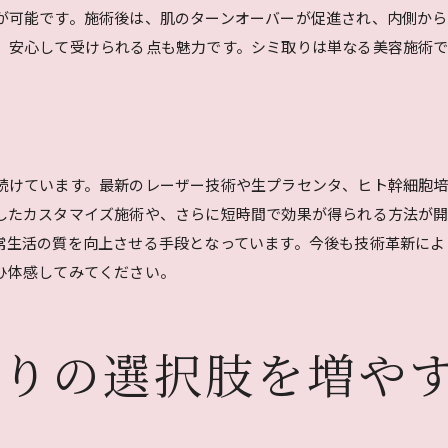
施術後のアフターケアの重要性
が可能です。施術後は、肌のターンオーバーが促進され、内側から
、安心して受けられる点も魅力です。シミ取りは単なる美容施術
高松市で選ばれる理由とは
安全性と効果を両立するために
最新技術でシミ取り高松市で美肌を目指すならこの方法
おすすめの最新施術法
高松市での施術体験の流れ
続けています。最新のレーザー技術や生プラセンタ、ヒト幹細胞
効果を実感するためのポイント
したカスタマイズ施術や、さらに短時間で効果が得られる方法が
常生活の質を向上させる手段となっています。今後も技術革新によ
肌の状態に合わせた施術選び
ひ体感してみてください。
皮膚科医が推奨する施術とは
施術の選択肢を広げる最新技術
高松市でシミ取りを成功させるためのポイントとクリニック選
取りの選択肢を増や
施術効果を高めるための準備
失敗しないクリニック選びの秘訣
高松市のクリニックレビュー