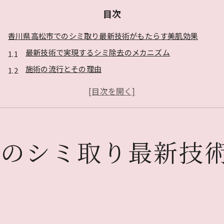
目次
香川県高松市でのシミ取り最新技術がもたらす美肌効果
最新技術で実現するシミ除去のメカニズム
施術の流行とその理由
美肌効果を高める最新のアプローチ
高松市の技術革新がもたらす影響
シミ取り後の肌の変化を確認
技術の進化と今後の展望
でのシミ取り最新技
高松市でシミ取りの選択肢を増やす最新クリニック情報
多様なクリニックの選び方
最新の施術法とその特徴
高松市のクリニック比較ポイント
クリニック探しで重要な点