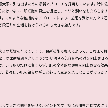
高松市で注目の新技術
最大限に引き出すための最新アプローチを採用しています。特に
技術進化がもたらす新たな施術法
くだけでなく、肌細胞の再生を促進し、ハリと潤いをもたらします
安全性と効果を両立する新技術
す。このような包括的なアプローチにより、施術を受けた方々は短
高松市でのシミ取り体験若々しさを取り戻す成功例
普段通りの生活を続けられるのも大きな魅力です。
体験者が語る施術の効果
実際の施術プロセスを詳しく紹介
成功の鍵となるポイントとは
大きな影響を与えています。最新技術の導入によって、これまで難
高松市の施術実績とその成果
松市の医療機関やクリニックが提供する美容施術の質を向上させ
体験談から学ぶ施術の魅力
は、シミ取りだけに留まらず、肌の全体的な健康を向上させる効
施術後のケアがもたらす効果
で、若々しい肌を保ちながら安心して生活を楽しむことができるよ
高松市シミ取りのメリットと注意点最新術式を解説
メリットを最大限に活かす方法
施術前に知っておくべき注意点
最新術式の具体的なプロセス
とって大きな期待を寄せるポイントです。特に香川県高松市のク