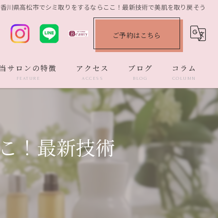
香川県高松市でシミ取りをするならここ！最新技術で美肌を取り戻そう
ご予約はこちら
当サロンの特徴
アクセス
ブログ
コラム
FEATURE
ACCESS
BLOG
COLUMN
プラセンタ
ダウンタイム
こ！最新技術
エステ
ターンオーバー
シミ予防