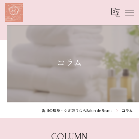
コラム
香川の痩身・シミ取りならSalon de Re:me
コラム
COLUMN